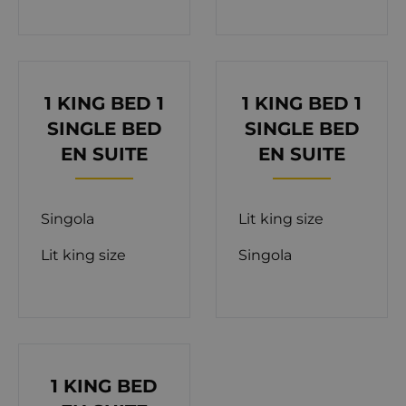
accesso al giardino della villa, su questo piano si
trovano una delle camere con letto king-size e un
bagno privato con vasca, doccia e due lavandini. Il
resto delle camere da letto sono poste al primo
1 KING BED 1
1 KING BED 1
piano raggiungibile tramite una scala in vetro. La
SINGLE BED
SINGLE BED
prima camera ha un letto king size e un divano
EN SUITE
EN SUITE
letto per 2 persone, nonché un bagno privato con
doccia e vasca. La seconda camera ha un letto king
Singola
Lit king size
size e un letto singolo, bagno privato con doccia. La
terza camera ha un letto king size e un letto
Lit king size
Singola
singolo, bagno privato con doccia e vasca. L'ultima
camera ha un letto king-size e un bagno privato
con doccia e vasca. Da questo piano si accede ad
un ampio terrazzo con mobili da giardino.
La Luxury Orvas Villa 174 è completamente
1 KING BED
climatizzata e dispone di connessione Wi-Fi. Il