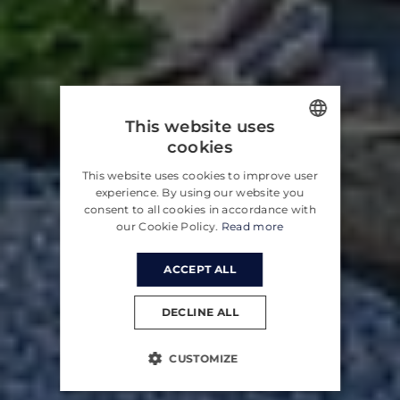
This website uses
cookies
ENGLISH
This website uses cookies to improve user
CROATIAN
experience. By using our website you
consent to all cookies in accordance with
GERMAN
our Cookie Policy.
Read more
ACCEPT ALL
DECLINE ALL
CUSTOMIZE