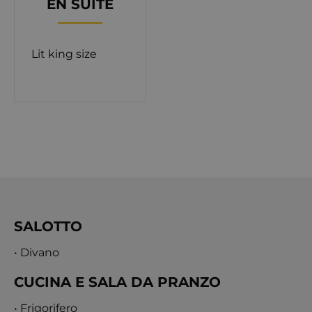
EN SUITE
parcheggio è disponibile presso la struttura.
Dotata di tutti i comfort, Orvas Villa 174 è l'ideale
per alloggi di lusso per un massimo di 12 + 2
Lit king size
persone.
SALOTTO
• Divano
CUCINA E SALA DA PRANZO
• Frigorifero