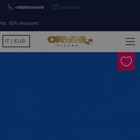
+385953444116
Contattaci
nt!
IT
EUR