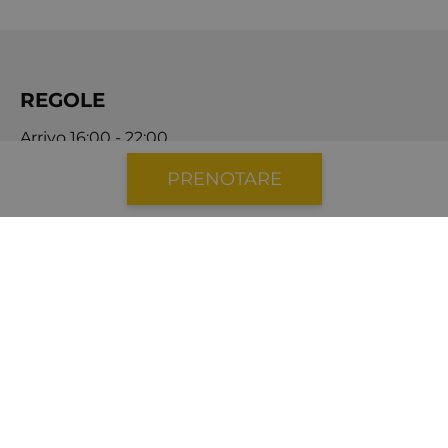
REGOLE
Arrivo 16:00 - 22:00
Partenza 10:00
PRENOTARE
Vietato fumare
Gli animali domestici non sono consentiti
La manutenzione degli eventi non è consentita
COMMISSIONI
Deposito di sicurezza:
€800,00
SU