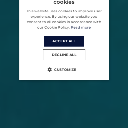
cookies
ENGLISH
This website uses cookies to improve user
CROATIAN
experience. By using our website you
consent to all cookies in accordance with
GERMAN
our Cookie Policy.
Read more
ACCEPT ALL
DECLINE ALL
CUSTOMIZE