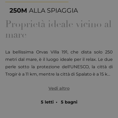
250M
ALLA SPIAGGIA
Proprietà ideale vicino al
mare
La bellissima Orvas Villa 191, che dista solo 250
metri dal mare, è il luogo ideale per il relax. Le due
perle sotto la protezione dell'UNESCO, la città di
Trogir è a 11 km, mentre la città di Spalato è a 15 km.
La lussuosa Orvas Villa 191 si sviluppa su due piani
Vedi altro
collegati da scale interne, per un totale di 202 m2
di interni lussuosi. Con 5 camere e 5 bagni la villa è
5 letti
•
5 bagni
la sistemazione ideale per 10 persone.
Lo spazio esterno della villa vi accoglie con una