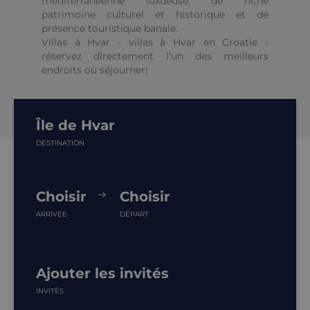
méditerranéenne luxueuse, de riche
patrimoine culturel et historique et de
présence touristique banale.
Villas à Hvar - villas à Hvar en Croatie -
réservez directement l'un des meilleurs
endroits où séjourner!
Île de Hvar
DESTINATION
Choisir
Choisir
ARRIVÉE
DÉPART
Ajouter les invités
INVITÉS