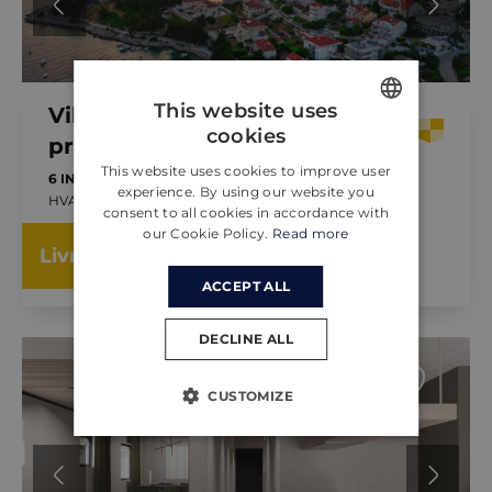
This website uses
Villa Dane in Hvar town with
cookies
private pool
ENGLISH
This website uses cookies to improve user
6 INVITÉS
3 CHAMBRES
PISCINE
CROATIAN
experience. By using our website you
HVAR, CROATIE
consent to all cookies in accordance with
GERMAN
DÉJÀ DE
our Cookie Policy.
Read more
1,050.00 €
Livre
LA NUIT
ACCEPT ALL
DECLINE ALL
CUSTOMIZE