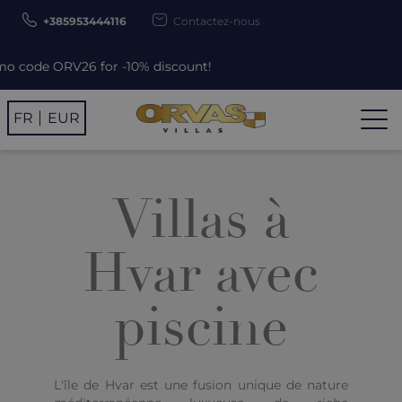
+385953444116
Contactez-nous
6 for -10% discount!
FR
EUR
Villas à
Hvar avec
piscine
L'île de Hvar est une fusion unique de nature