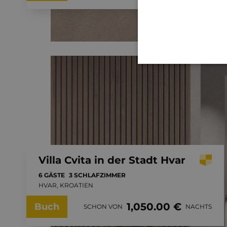
Villa Cvita in der Stadt Hvar
6 GÄSTE
3 SCHLAFZIMMER
HVAR, KROATIEN
1,050.00 €
Buch
SCHON VON
NACHTS