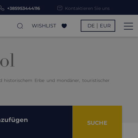
+385953444116
Kontaktieren Sie uns
WISHLIST
DE
EUR
ol
nd historischem Erbe und mondäner, touristischer
nzufügen
SUCHE