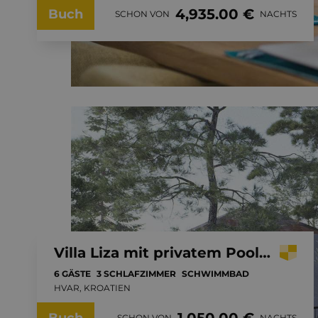
4,935.00 €
Buch
SCHON VON
NACHTS
Villa Liza mit privatem Pool in Strandnähe
6 GÄSTE
3 SCHLAFZIMMER
SCHWIMMBAD
HVAR, KROATIEN
SCHON VON
NACHTS