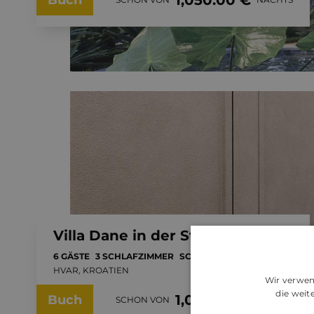
1,050.00 €
Buch
Villa Dane in der Stadt Hvar mit privatem Pool
6 GÄSTE
3 SCHLAFZIMMER
SCHWIMMBAD
HVAR, KROATIEN
Wir verwen
die wei
1,050.00 €
Buch
SCHON VON
NACHTS