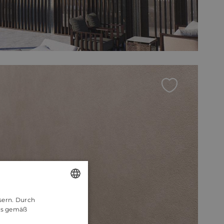
sern. Durch
ENGLISH
es gemäß
CROATIAN