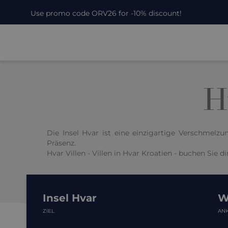
Use promo code ORV26 for -10% discount!
H
Die Insel Hvar ist eine einzigartige Verschmelz
Präsenz.
Hvar Villen - Villen in Hvar Kroatien - buchen Sie d
Insel Hvar
W
ZIEL
AN