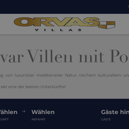
var Villen mit Po
ung von luxuriöser mediterraner Natur, reichem kulturellem u
irekt eine der besten Unterkünfte!
ählen
Wählen
Gäste hi
KUNFT
ABFAHRT
GÄSTE