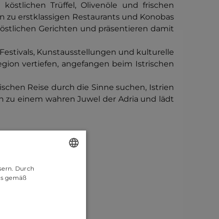
 köstlichen Trüffel, Olivenöle und frischen
in zu erstklassigen Restaurants und Konobas
 köstlichen Gerichten und präsentieren damit
Festivals, Kunstausstellungen und kulturelle
gion vertiefen, angefangen beim Istrischen
schen Reise durch die Sinne suchen, Istrien
ien zu einem wahren Juwel der Adria und lädt
sern. Durch
ENGLISH
es gemäß
CROATIAN
GERMAN