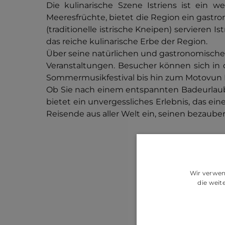
Die kulinarische Szene Istriens ist ein we
Meeresfrüchte, bietet die Region ein gastr
(traditionelle istrische Kneipen) servieren
das reiche kulinarische Erbe der Region.
Über seine natürlichen und gastronomischen 
Veranstaltungen. Besucher können sich in 
Sommermusikfestival bis hin zum Motovun Fi
Ob Sie nach einem entspannten Badeurlaub, 
bietet ein unvergessliches Erlebnis, das ei
Reisende aus aller Welt ein, seinen bezau
Wir verwen
die wei