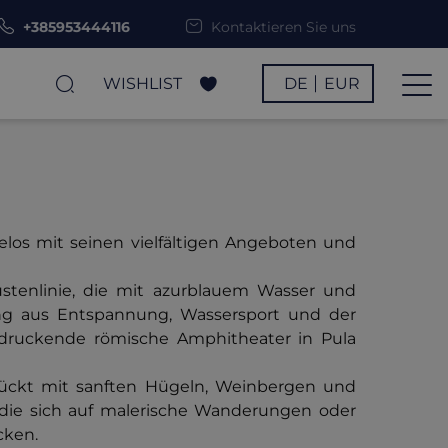
+385953444116
Kontaktieren Sie uns
WISHLIST
DE
EUR
helos mit seinen vielfältigen Angeboten und
üstenlinie, die mit azurblauem Wasser und
ung aus Entspannung, Wassersport und der
indruckende römische Amphitheater in Pula
mückt mit sanften Hügeln, Weinbergen und
r, die sich auf malerische Wanderungen oder
cken.