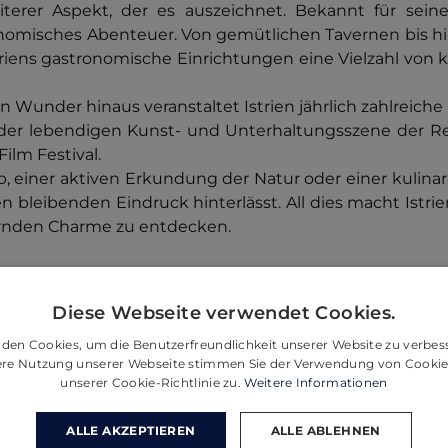
iterer Aspekt, der es auszeichnet. Bekannt für seine
onomisches Abenteuer. Von gemütlichen Tavernen bis h
 Istriens gastronomische Einrichtungen eine Vielzahl von
Wunder hinaus veranstaltet Istrien jährlich zahlreiche 
der lebendigen Kunst- und Unterhaltungsszene der Re
lm Festival.
einer aktiven Erkundung der Natur oder einer kulinari
nen bleibenden Eindruck hinterlässt. All dies macht Istr
bernden Charme zu entdecken.
Diese Webseite verwendet Cookies.
den Cookies, um die Benutzerfreundlichkeit unserer Website zu verbes
tere Nutzung unserer Webseite stimmen Sie der Verwendung von Cooki
unserer Cookie-Richtlinie zu.
Weitere Informationen
ALLE AKZEPTIEREN
ALLE ABLEHNEN