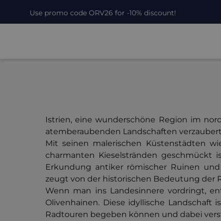
Use promo code ORV26 for -10% discount!
Istrien, eine wunderschöne Region im nordö
atemberaubenden Landschaften verzaubert. Is
Mit seinen malerischen Küstenstädten wie
charmanten Kieselstränden geschmückt is
Erkundung antiker römischer Ruinen und m
zeugt von der historischen Bedeutung der 
Wenn man ins Landesinnere vordringt, en
Olivenhainen. Diese idyllische Landschaft 
Radtouren begeben können und dabei verst