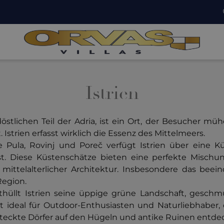
Istrien
stlichen Teil der Adria, ist ein Ort, der Besucher mü
trien erfasst wirklich die Essenz des Mittelmeers.
 Pula, Rovinj und Poreč verfügt Istrien über eine K
t. Diese Küstenschätze bieten eine perfekte Misch
ittelalterlicher Architektur. Insbesondere das bee
Region.
thüllt Istrien seine üppige grüne Landschaft, gesch
ist ideal für Outdoor-Enthusiasten und Naturliebhabe
eckte Dörfer auf den Hügeln und antike Ruinen entde