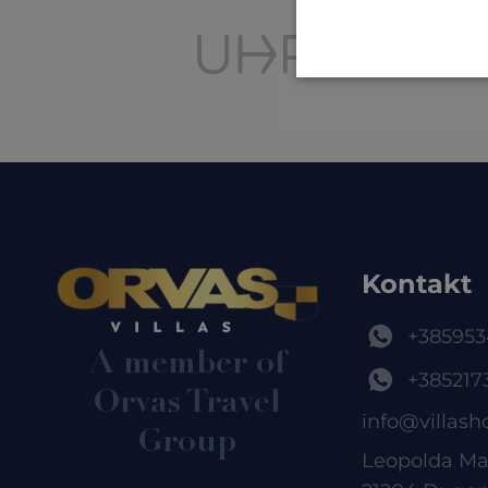
Kontakt
+385953
A member of
+385217
Orvas Travel
info@villash
Group
Leopolda Ma