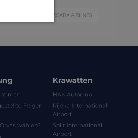
ung
Krawatten
cht man
HAK Autoclub
estellte Fragen
Rijeka International
Airport
Orvas wählen?
Split International
Airport
n