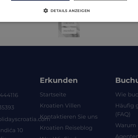
DETAILS ANZEIGEN
Erkunden
Buch
Startseite
Wie bu
444116
Kroatien Villen
Häufig g
35393
(FAQ)
Kontaktieren Sie uns
olidayscroatia.com
Warum 
Kroatien Reiseblog
ndića 10
Agente