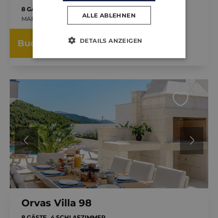
8 GÄSTE
4 SCHLAFZIMMER
ALLE ABLEHNEN
MARINA, KROATIEN
SCHON VON
DETAILS ANZEIGEN
685.00 €
Buch
NACHTS
Orvas Villa 98
8 GÄSTE
4 SCHLAFZIMMER