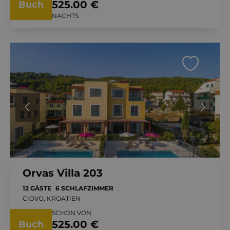
525.00 €
Buch
NACHTS
Orvas Villa 203
12 GÄSTE
6 SCHLAFZIMMER
CIOVO, KROATIEN
SCHON VON
525.00 €
Buch