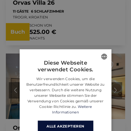
Orvas Villa 26
11 GÄSTE
6 SCHLAFZIMMER
TROGIR, KROATIEN
SCHON VON
525.00 €
Buch
NACHTS
Diese Webseite
verwendet Cookies.
ENGLISH
Wir verwenden Cookies, um die
CROATIAN
Benutzerfreundlichkeit unserer Website zu
verbessern. Durch die weitere Nutzung
GERMAN
unserer Webseite stimmen Sie der
Verwendung von Cookies gemäß unserer
Cookie-Richtlinie zu.
Weitere
Informationen
ALLE AKZEPTIEREN
Orvas Villa 97