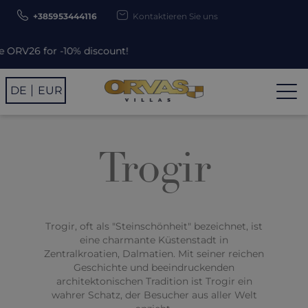
+385953444116
Kontaktieren Sie uns
-10% discount!
DE
EUR
Trogir
Trogir, oft als "Steinschönheit" bezeichnet, ist
eine charmante Küstenstadt in
Zentralkroatien, Dalmatien. Mit seiner reichen
Geschichte und beeindruckenden
architektonischen Tradition ist Trogir ein
wahrer Schatz, der Besucher aus aller Welt