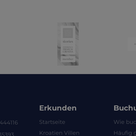
Erkunden
Buch
Startseite
Wie bu
444116
Kroatien Villen
Häufig g
35393