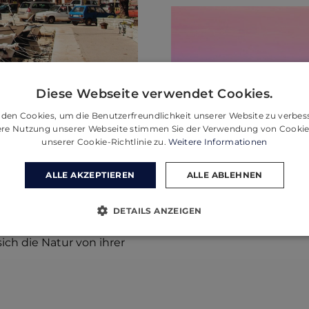
Diese Webseite verwendet Cookies.
bekannt ist, stechen zwei
den Cookies, um die Benutzerfreundlichkeit unserer Website zu verbes
stein, der zum Bau des
tere Nutzung unserer Webseite stimmen Sie der Verwendung von Cooki
unserer Cookie-Richtlinie zu.
Weitere Informationen
 und das Zlatni Rat – ein
 man mindestens aus
ALLE AKZEPTIEREN
ALLE ABLEHNEN
mit ihrem Gipfel Vidova
DETAILS ANZEIGEN
Insel bietet
ch die Natur von ihrer