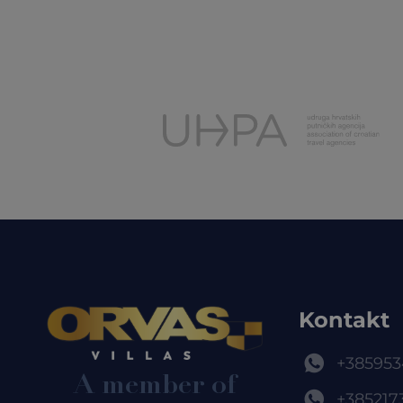
Kontakt
+385953
A member of
+385217