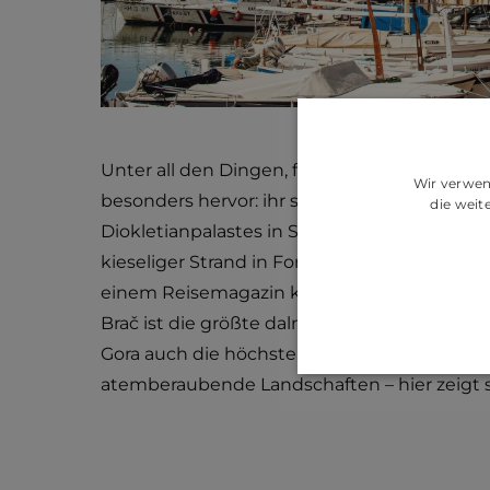
Unter all den Dingen, für die die Insel Brač 
Wir verwen
besonders hervor: ihr strahlend weißer Kalk
die wei
Diokletianpalastes in Split verwendet wurde,
kieseliger Strand in Form eines Horns, den
einem Reisemagazin kennt.
Brač ist die größte dalmatinische Insel und 
Gora auch die höchste Insel Kroatiens. Diese 
atemberaubende Landschaften – hier zeigt si