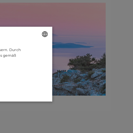
sern. Durch
ENGLISH
es gemäß
CROATIAN
GERMAN