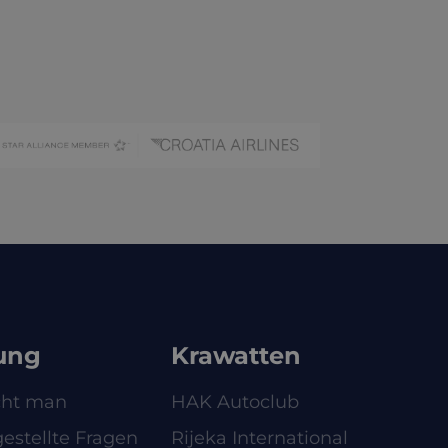
ung
Krawatten
cht man
HAK Autoclub
estellte Fragen
Rijeka International