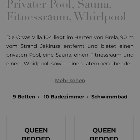
Privater Pool, Sauna,
Fitnessraum, Whirlpool
Die Orvas Villa 104 liegt im Herzen von Brela, 90 m
vom Strand Jakirusa entfernt und bietet einen
privaten Pool, eine Sauna, einen Fitnessraum und
einen Whirlpool sowie einen atemberaubenden
Blick über die Adriaküste. Brela ist ein kleiner
Mehr sehen
Touristenort an der Riviera von Makarska, der viel
kristallklares Meer, 6 km natürliche Kiesstrände
9 Betten
•
10 Badezimmer
•
Schwimmbad
und den Duft und die Schönheit eines dichten
Pinienwaldes bietet.
Die Villa selbst erstreckt sich über ein Grundstück
von 1000 m2 und verfügt über 850 m2
QUEEN
QUEEN
Wohnfläche, die sich über 4 Etagen erstreckt:
BEDDED
BEDDED