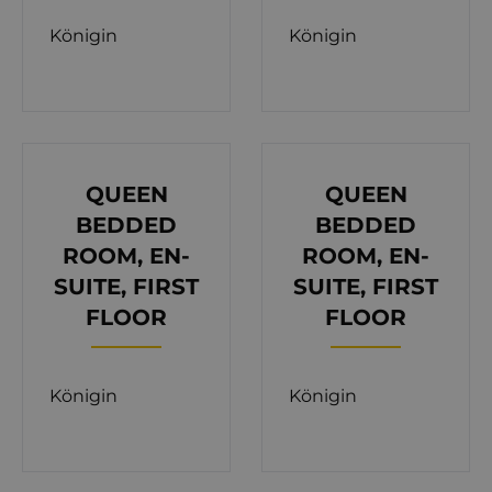
durch große Schiebewände zugänglich.
Königin
Königin
Die erste Etage ist über eine Innentreppe oder
einen Aufzug erreichbar und empfängt Sie mit
fünf klimatisierten Zimmern mit Queensize-
Betten und eigenem Bad mit Dusche. Einige der
Zimmer haben Zugang zum Balkon und eines der
QUEEN
QUEEN
Zimmer verfügt über ein Schlafsofa für 2 Personen.
BEDDED
BEDDED
Im zweiten Stock befindet sich ein
ROOM, EN-
ROOM, EN-
Wellnessbereich mit Fitnessraum, Sauna und
SUITE, FIRST
SUITE, FIRST
Außenwhirlpool. Auf dieser Etage befinden sich
FLOOR
FLOOR
eine zusätzliche Toilette und ein Badezimmer mit
Dusche.
Im obersten Stockwerk gibt es vier Zimmer mit
Königin
Königin
Queensize-Betten. Jedes der Zimmer ist voll
klimatisiert und verfügt über ein eigenes Bad mit
Dusche.