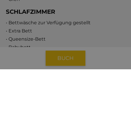
SCHLAFZIMMER
• Bettwäsche zur Verfügung gestellt
• Extra Bett
• Queensize-Bett
• Babybett
BUCH
BADEZIMMER
• Handtücher inklusive
• Dusche
Mehr sehen