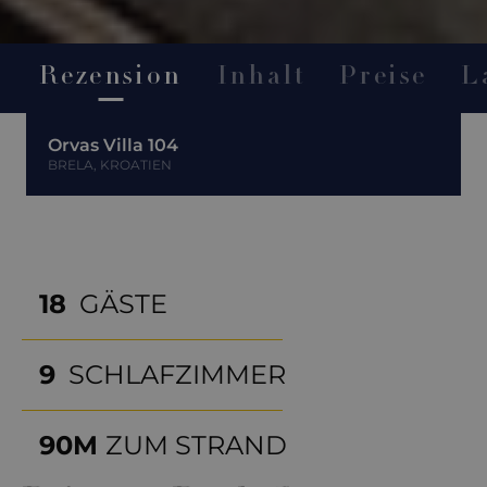
Rezension
Inhalt
Preise
L
Orvas Villa 104
BRELA, KROATIEN
18
GÄSTE
9
SCHLAFZIMMER
90M
ZUM STRAND