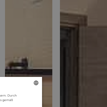
sern. Durch
ENGLISH
es gemäß
CROATIAN