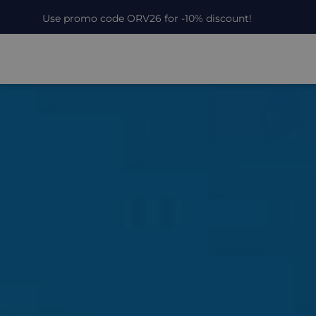
Use promo code ORV26 for -10% discount!