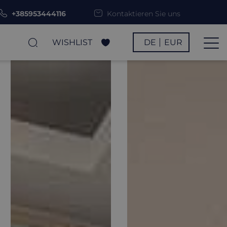
+385953444116
Kontaktieren Sie uns
WISHLIST
DE
EUR