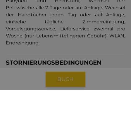
Babybett und Hochstuhl, Wechsel der
Bettwäsche alle 7 Tage oder auf Anfrage, Wechsel
der Handtücher jeden Tag oder auf Anfrage,
einfache tägliche Zimmerreinigung,
Vorbelegungsservice, Lieferservice zweimal pro
Woche (nur Lebensmittel gegen Gebühr), WLAN,
Endreinigung
STORNIERUNGSBEDINGUNGEN
Bei Stornierungen, die
41 Tage
oder mehr vor dem
BUCH
Ankunftsdatum erfolgen, fällt eine Stornogebühr
in Höhe von
40 %
des gesamten Buchungspreises
an.
Bei Stornierungen
innerhalb von 40 Tagen
vor
dem Anreisedatum fällt eine Stornogebühr in
Höhe von
100 %
des Buchungspreises an.