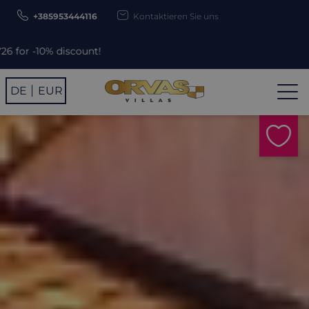
+385953444116
Kontaktieren Sie uns
nt!
DE
EUR