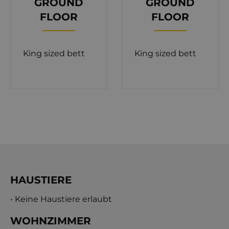
GROUND
GROUND
Ecke mit Sonnenliegen sowie einen Außenpool
FLOOR
FLOOR
und einen Wellness-Anbau am Ende des
Villenhofs, der Erfrischungen bietet und einen
King sized bett
King sized bett
Fitnessraum, einen Whirlpool, eine Sauna und ein
Badezimmer umfasst. Orvas Villa 222, eine ideal
gelegene Stadtresidenz, ist Ihre erste Wahl für
absoluten Komfort!
HAUSTIERE
• Keine Haustiere erlaubt
WOHNZIMMER