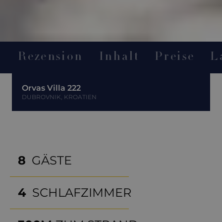
Rezension
Inhalt
Preise
L
Orvas Villa 222
DUBROVNIK, KROATIEN
8
GÄSTE
4
SCHLAFZIMMER