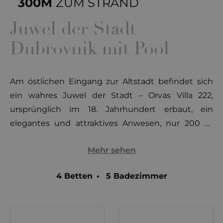
300M
ZUM STRAND
Juwel der Stadt
Dubrovnik mit Pool
Am östlichen Eingang zur Altstadt befindet sich
ein wahres Juwel der Stadt – Orvas Villa 222,
ursprünglich im 18. Jahrhundert erbaut, ein
elegantes und attraktives Anwesen, nur 200 m
vom Strand entfernt und bietet in seinen 4
Mehr sehen
Schlafzimmern, Wohn- und Essbereichen bequem
Platz für 8 Personen. Den Gästen stehen
4 Betten
•
5 Badezimmer
außerdem ein Fitnessraum, ein Saunabereich und
ein Außenpool zur Verfügung.
Die Orvas Villa 222 erstreckt sich über zwei Etagen