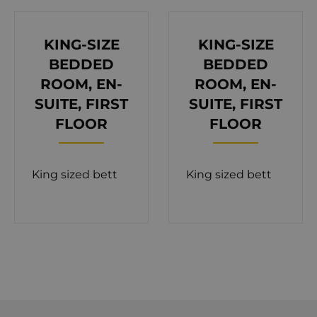
Meerblick und Ausblicke auf die üppige
Vegetation der Insel und sorgt für einen ruhigen
KING-SIZE
KING-SIZE
und unvergesslichen Aufenthalt. Wer aktiv bleiben
BEDDED
BEDDED
möchte, findet in der Villa ein Laufband zum
ROOM, EN-
ROOM, EN-
Trainieren. Danach können Sie auf den
SUITE, FIRST
SUITE, FIRST
Sonnenliegen am beeindruckenden beheizten
FLOOR
FLOOR
Außenpool (32 m², Tiefe 150 cm) entspannen oder
in der modernen Sauna entspannen. Die
King sized bett
King sized bett
Kombination aus Fitness und Freizeit macht diese
Villa zu einem idealen Rückzugsort. Das
Erdgeschoss der Villa verfügt über eine moderne,
gut ausgestattete Küche und einen stilvollen
Essbereich, der nahtlos mit der Außenterrasse und
dem Grillplatz verbunden ist. Die Terrasse neben
dem Grill ist perfekt für Abende unter freiem
Himmel, wo Sie Wein trinken, speisen und das