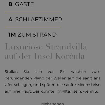
8
GÄSTE
4
SCHLAFZIMMER
1M
ZUM STRAND
Luxuriöse Strandvilla
auf der Insel Korčula
Stellen Sie sich vor, Sie wachen zum
beruhigenden Klang der Wellen auf, die sanft ans
Ufer schlagen, und spüren die sanfte Meeresbrise
auf Ihrer Haut. Das könnte Ihr Alltag sein, wenn Sie
Ihren Urlaub in der atemberaubenden Orvas Villa
Mehr sehen
Vesna verbringen. Eingebettet in das charmante