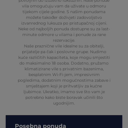
povoljnih do izuzetno luksuznih. Naše ponude
vila omogućuju vam da uživate u odmoru
tijekom cijele godine. S našim ponudama
možete također doživjeti zadovoljstvo
izvanrednog luksuza po pristupačnoj cijeni.
Neke od najboljih ponuda dostupne su za last-
minute odmore u vilama i ponude za rane
rezervacije.
Naše praznične vile idealne su za obitelji,
prijatelje pa čak i poslovne grupe. Nudimo
kuće različitih kapaciteta, koje mogu smjestiti
do maksimalno 18 osoba. Dodatno, pružamo
klimatizirane vile s privatnim bazenima,
besplatnim Wi-Fi-jem, impresivnim
pogledima, dodatnim mogućnostima zabave i
smještajem koji je prihvatljiv za kućne
ljubimce. Ukratko, imamo sve što vam je
potrebno kako biste boravak učinili što
ugodnijim.
Posebna ponuda