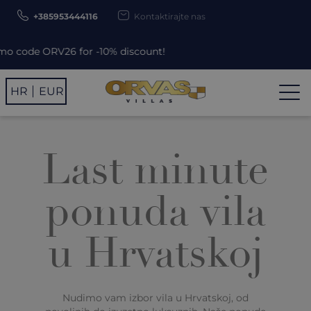
+385953444116
Kontaktirajte nas
ORV26 for -10% discount!
HR
EUR
Last minute
ponuda vila
u Hrvatskoj
Nudimo vam izbor vila u Hrvatskoj, od