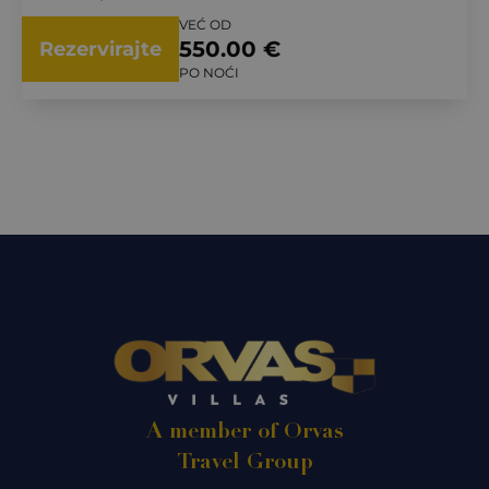
VEĆ OD
550.00 €
Rezervirajte
PO NOĆI
A member of Orvas
Travel Group