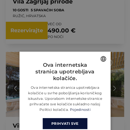
Vila Zagrljaj prirode
10 GOSTI
5 SPAVAĆIH SOBA
RUŽIĆ, HRVATSKA
VEĆ OD
490.00 €
Rezervirajte
PO NOĆI
Ova internetska
stranica upotrebljava
ENGLISH
kolačiće.
CROATIAN
Ova internetska stranica upotrebljava
kolačiće u svrhe poboljšanja korisničkog
GERMAN
iskustva. Uporabom internetske stranice
prihvaćate sve kolačiće sukladno našoj
Politici kolačića.
Pojedinosti
PRIHVATI SVE
Vila Orvas 275