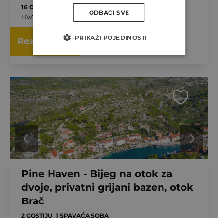
16 GOSTI
10 SPAVAĆIH SOBA
ODBACI SVE
HVAR, HRVATSKA
VEĆ OD
PRIKAŽI POJEDINOSTI
4,935.00 €
Rezervirajte
PO NOĆI
Pine Haven - Bijeg na otok za
dvoje, privatni grijani bazen, otok
Brač
2 GOSTIJU
1 SPAVAĆA SOBA