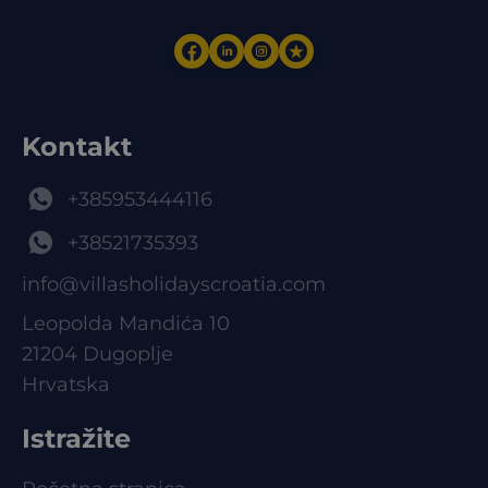
Kontakt
+385953444116
+38521735393
info@villasholidayscroatia.com
Leopolda Mandića 10
21204 Dugoplje
Hrvatska
Istražite