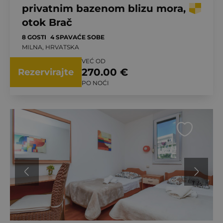
privatnim bazenom blizu mora,
otok Brač
8 GOSTI
4 SPAVAĆE SOBE
MILNA, HRVATSKA
VEĆ OD
270.00 €
Rezervirajte
PO NOĆI