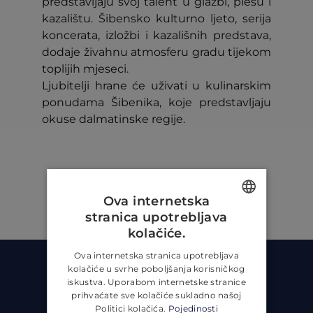
predstavljaju svoj talent u glazbi, plesu i
kazalištu. Šibensko kulturno ljeto, serija
koncerata, izložbi i kazališnih predstava,
dodaje živahnu atmosferu gradu tijekom
toplijih mjeseci.
Ljubitelji hrane će uživati u kulinarskim
ponudama Šibenika, koje predstavljaju
okuse dalmatinske regije.
Ova internetska
stranica upotrebljava
ENGLISH
kolačiće.
CROATIAN
Ova internetska stranica upotrebljava
kolačiće u svrhe poboljšanja korisničkog
GERMAN
iskustva. Uporabom internetske stranice
prihvaćate sve kolačiće sukladno našoj
Politici kolačića.
Pojedinosti