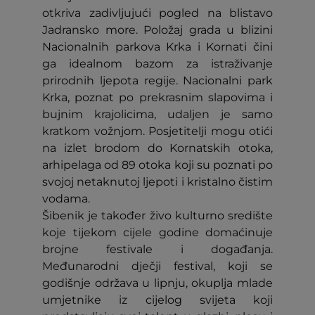
otkriva zadivljujući pogled na blistavo
Jadransko more. Položaj grada u blizini
Nacionalnih parkova Krka i Kornati čini
ga idealnom bazom za istraživanje
prirodnih ljepota regije. Nacionalni park
Krka, poznat po prekrasnim slapovima i
bujnim krajolicima, udaljen je samo
kratkom vožnjom. Posjetitelji mogu otići
na izlet brodom do Kornatskih otoka,
arhipelaga od 89 otoka koji su poznati po
svojoj netaknutoj ljepoti i kristalno čistim
vodama.
Šibenik je također živo kulturno središte
koje tijekom cijele godine domaćinuje
brojne festivale i događanja.
Međunarodni dječji festival, koji se
godišnje održava u lipnju, okuplja mlade
umjetnike iz cijelog svijeta koji