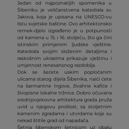
Jedan od najpoznatijih spomenika u
Šibeniku je veličanstvena katedrala sv.
Jakova, koja je upisana na UNESCO-vu
listu svjetske baštine. Ovo arhitektonsko
remek-djelo izgrađeno je u potpunosti
od kamena u 15. i 16. stoljeću, što ga čini
istinskim primjerom ljudske vještine.
Katedrala svojim složenim detaljima i
raskošnim ukrasima prikazuje vještinu i
umjetnost renesansnog razdoblja.
Dok se šećete uskim popločanim
ulicama starog dijela Šibenika, naići ćete
na šarmantne trgove, živahne kafiće i
živopisne lokalne tržnice. Dobro očuvana
srednjovjekovna arhitektura grada pruža
uvid u njegovu prošlost, sa stoljetnim
kamenim zgradama i utvrdama koje su
nekad štitile grad od napadača.
Šetnja šibenskom šetnicom uz obalu