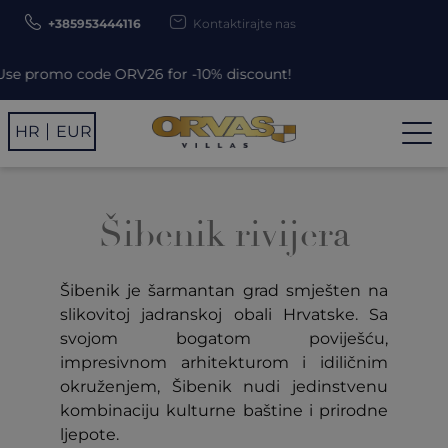
+385953444116
Kontaktirajte nas
 promo code ORV26 for -10% discount!
HR
EUR
Šibenik rivijera
Šibenik je šarmantan grad smješten na
slikovitoj jadranskoj obali Hrvatske. Sa
svojom bogatom poviješću,
impresivnom arhitekturom i idiličnim
okruženjem, Šibenik nudi jedinstvenu
kombinaciju kulturne baštine i prirodne
ljepote.