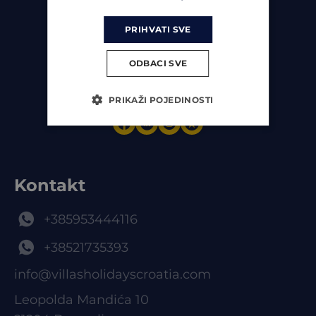
PRIHVATI SVE
A member of Orvas
ODBACI SVE
Travel Group
PRIKAŽI POJEDINOSTI
Kontakt
+385953444116
+38521735393
info@villasholidayscroatia.com
Leopolda Mandića 10