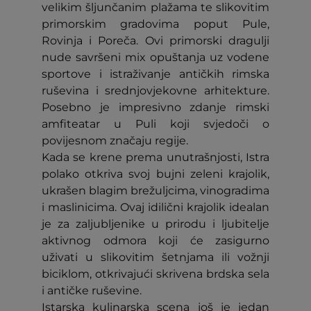
velikim šljunčanim plažama te slikovitim
primorskim gradovima poput Pule,
Rovinja i Poreča. Ovi primorski dragulji
nude savršeni mix opuštanja uz vodene
sportove i istraživanje antičkih rimska
ruševina i srednjovjekovne arhitekture.
Posebno je impresivno zdanje rimski
amfiteatar u Puli koji svjedoči o
povijesnom značaju regije.
Kada se krene prema unutrašnjosti, Istra
polako otkriva svoj bujni zeleni krajolik,
ukrašen blagim brežuljcima, vinogradima
i maslinicima. Ovaj idilični krajolik idealan
je za zaljubljenike u prirodu i ljubitelje
aktivnog odmora koji će zasigurno
uživati u slikovitim šetnjama ili vožnji
biciklom, otkrivajući skrivena brdska sela
i antičke ruševine.
Istarska kulinarska scena još je jedan