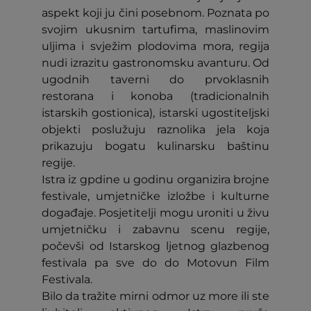
aspekt koji ju čini posebnom. Poznata po
svojim ukusnim tartufima, maslinovim
uljima i svježim plodovima mora, regija
nudi izrazitu gastronomsku avanturu. Od
ugodnih taverni do prvoklasnih
restorana i konoba (tradicionalnih
istarskih gostionica), istarski ugostiteljski
objekti poslužuju raznolika jela koja
prikazuju bogatu kulinarsku baštinu
regije.
Istra iz gpdine u godinu organizira brojne
festivale, umjetničke izložbe i kulturne
događaje. Posjetitelji mogu uroniti u živu
umjetničku i zabavnu scenu regije,
počevši od Istarskog ljetnog glazbenog
festivala pa sve do do Motovun Film
Festivala.
Bilo da tražite mirni odmor uz more ili ste