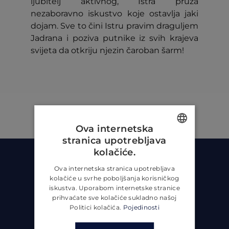
ljubitelj aktivnog, Istra pruža
nezaboravno iskustvo koje ostavlja jaki
dojam. Sve to čini Istru pravim draguljem
Jadrana i poziva putnike iz svih krajeva
svijeta da otkriju njezin čaroban šarm!
Ova internetska
stranica upotrebljava
ENGLISH
kolačiće.
CROATIAN
Ova internetska stranica upotrebljava
kolačiće u svrhe poboljšanja korisničkog
GERMAN
iskustva. Uporabom internetske stranice
prihvaćate sve kolačiće sukladno našoj
Politici kolačića.
Pojedinosti