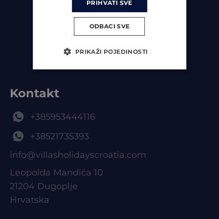
A member of Orvas
PRIHVATI SVE
Travel Group
ODBACI SVE
PRIKAŽI POJEDINOSTI
Kontakt
+385953444116
+38521735393
info@villasholidayscroatia.com
Leopolda Mandića 10
21204 Dugoplje
Hrvatska