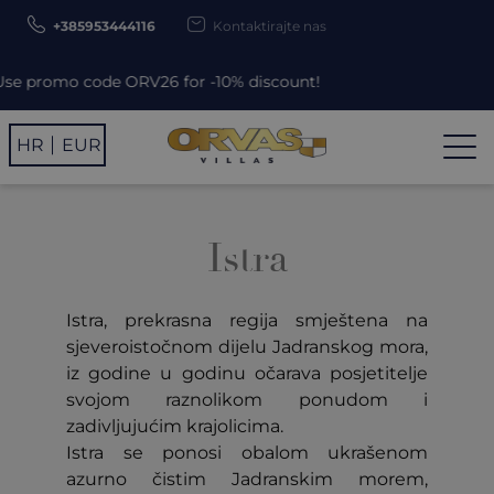
+385953444116
Kontaktirajte nas
e promo code ORV26 for -10% discount!
HR
EUR
Istra
Istra, prekrasna regija smještena na
sjeveroistočnom dijelu Jadranskog mora,
iz godine u godinu očarava posjetitelje
svojom raznolikom ponudom i
zadivljujućim krajolicima.
Istra se ponosi obalom ukrašenom
azurno čistim Jadranskim morem,