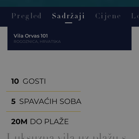
Pregled
Sadržaji
Cijene
L
Vila Orvas 101
ROGOZNICA, HRVATSKA
10
GOSTI
5
SPAVAĆIH SOBA
20M
DO PLAŽE
Luksuzna vila uz plažu s