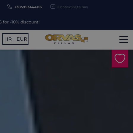
+385953444116
Kontaktirajte nas
ount!
HR
EUR