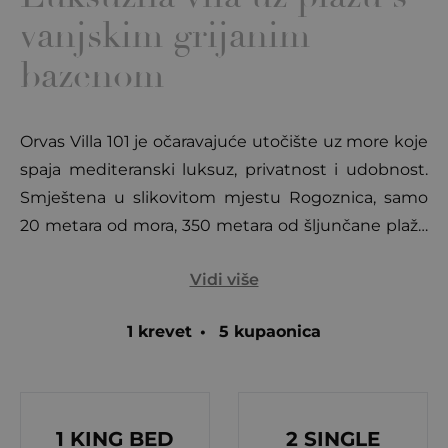
vanjskim grijanim
bazenom
Orvas Villa 101 je očaravajuće utočište uz more koje
spaja mediteranski luksuz, privatnost i udobnost.
Smještena u slikovitom mjestu Rogoznica, samo
20 metara od mora, 350 metara od šljunčane plaže
Zečevo i 2 km od centra mjesta, ova vila nudi miran
Vidi više
i luksuzan bijeg. Smještena na zemljištu od 1650
m² s 400 m² stambenog prostora, Orvas Villa 101
1 krevet
•
5 kupaonica
obuhvaća podrum i dva kata, povezana unutarnjim
stepenicama. Dizajnirana za smještaj do 10 gostiju,
ova vila ima hidromasažni infinity bazen, teretanu,
saunu i elegantno dizajnirane interijere, stvarajući
1 KING BED
2 SINGLE