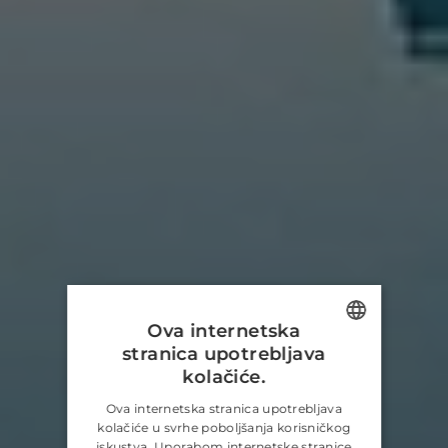
Ova internetska
stranica upotrebljava
ENGLISH
kolačiće.
CROATIAN
Ova internetska stranica upotrebljava
kolačiće u svrhe poboljšanja korisničkog
GERMAN
iskustva. Uporabom internetske stranice