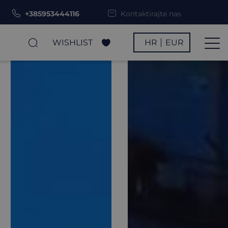
+385953444116
Kontaktirajte nas
WISHLIST
HR
EUR