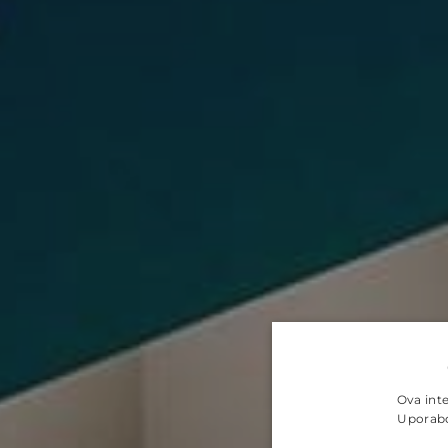
Ova inte
Uporabom