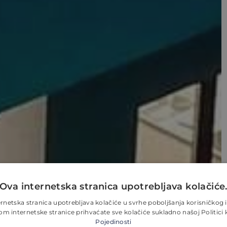
Ova internetska stranica upotrebljava kolačiće
rnetska stranica upotrebljava kolačiće u svrhe poboljšanja korisničkog 
 internetske stranice prihvaćate sve kolačiće sukladno našoj Politici 
Pojedinosti