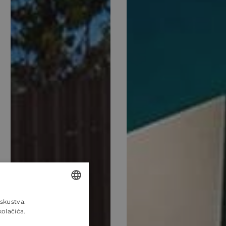
.
iskustva.
ENGLISH
kolačića.
CROATIAN