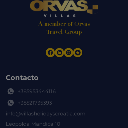
A member of Orvas
Travel Group
Contacto
+385953444116
+38521735393
info@villasholidayscroatia.com
Leopolda Mandića 10