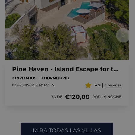
Pine Haven - Island Escape for two
2 INVITADOS
1 DORMITORIO
|
BOBOVISCA, CROACIA
4.9
3 reseñas
€120,00
YA DE
POR LA NOCHE
MIRA TODAS LAS VILLAS